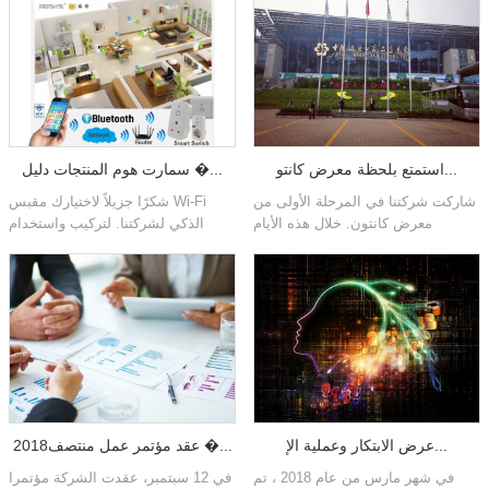
استمتع بلحظة معرض كانتو...
سمارت هوم المنتجات دليل �...
شاركت شركتنا في المرحلة الأولى من
شكرًا جزيلاً لاختيارك مقبس Wi-Fi
معرض كانتون. خلال هذه الأيام
الذكي لشركتنا. لتركيب واستخدام
الخمسة ، بذلنا قصارى جهدنا لإعطاء
المنتجات بشكل صحيح ومناسب ،
عملائنا أكبر فائدة ومنتجات ذات ج�...
يرجى مراجعة الفيديو.
عرض الابتكار وعملية الإ...
2018عقد مؤتمر عمل منتصف �...
في شهر مارس من عام 2018 ، تم
في 12 سبتمبر، عقدت الشركة مؤتمرا