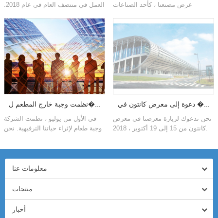
عرض مصنعنا ، كأحد الصناعات
العمل في منتصف العام في عام 2018.
الكهربائية الاحترافية ، من قبل العملاء
ومن أجل تلخيص تطور الشركة في
حول الابتكار وعملية الإنتاج.
النصف الأول من العام، وجعل خطة
الت...
دعوة إلى معرض كانتون في �...
نظمت وجبة خارج المطعم ل�...
نحن ندعوك لزيارة معرضنا في معرض
في الأول من يوليو ، نظمت الشركة
كانتون من 15 إلى 19 أكتوبر ، 2018.
وجبة طعام لإثراء حياتنا الترفيهية. نحن
نتمتع بالأطعمة اللذيذة ، ولعب الألعاب
ولدينا محادثة سعيد�...
معلومات عنا
منتجات
أخبار