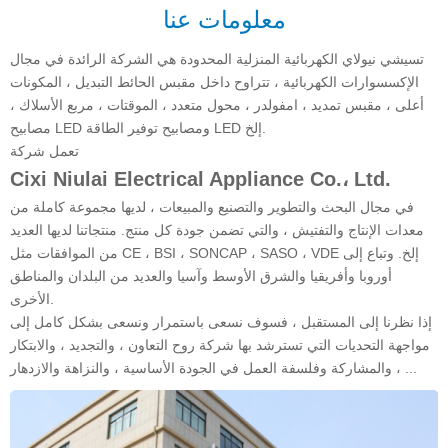
معلومات عنا
تسيشي نيولاي الكهربائية المنزلية المحدودة هي الشركة الرائدة في مجال
الإكسسوارات الكهربائية ، تتراوح داخل مقبس الحائط التبديل ، المكونات
أعلى ، مقبس تمديد ، امفولدر ، محول متعدد ، الموقتات ، مربع الأسلاك ،
مصابيح LED ومصابيح توفير الطاقة LED إلخ.
تعمل شركة
Cixi Niulai Electrical Appliance Co.، Ltd.
في مجال البحث والتطوير والتصنيع والمبيعات ، لديها مجموعة كاملة من
معدات الإنتاج والتفتيش ، والتي تضمن جودة كل منتج. منتجاتنا لديها العديد
من الموافقات مثل CE ، BSI ، SONCAP ، SASO ، VDE إلخ. وتباع إلى
أوروبا وأفريقيا والشرق الأوسط وآسيا والعديد من البلدان والمناطق
الأخرى.
إذا نظرنا إلى المستقبل ، فسوف نسعى باستمرار ونسعى بشكل كامل إلى
مواجهة التحديات التي تسترشد بها شركة روح التعاون ، والتجديد ، والابتكار
، والمشاركة وفلسفة العمل في الجودة الأساسية ، والنزاهة والازدهار ...