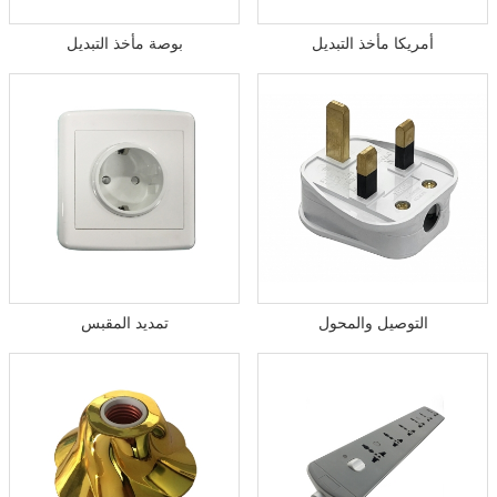
أمريكا مأخذ التبديل
بوصة مأخذ التبديل
التوصيل والمحول
تمديد المقبس